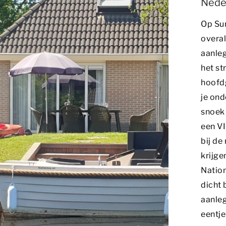
Nede
Op Su
overal
aanleg
het st
hoofdg
je ond
snoek 
een VI
bij de
krijge
Nation
dicht 
aanleg
eentje