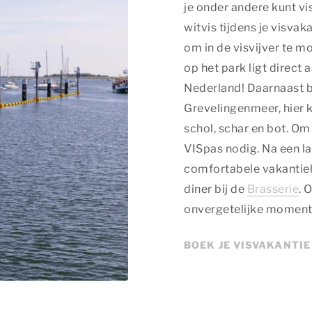
je onder andere kunt vi
witvis tijdens je visva
om in de visvijver te 
op het park ligt direct 
Nederland! Daarnaast 
Grevelingenmeer, hier k
schol, schar en bot. Om
VISpas nodig. Na een la
comfortabele vakantiehu
diner bij de
Brasserie
. 
onvergetelijke momenten
BOEK JE VISVAKANTIE