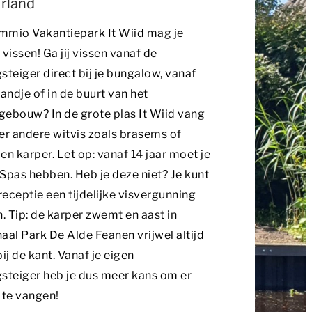
rland
mmio Vakantiepark It Wiid mag je
 vissen! Ga jij vissen vanaf de
steiger direct bij je bungalow, vanaf
randje of in de buurt van het
ebouw? In de grote plas It Wiid vang
er andere witvis zoals brasems of
en karper. Let op: vanaf 14 jaar moet je
Spas hebben. Heb je deze niet? Je kunt
 receptie een tijdelijke visvergunning
n. Tip: de karper zwemt en aast in
aal Park De Alde Feanen vrijwel altijd
bij de kant. Vanaf je eigen
steiger heb je dus meer kans om er
 te vangen!