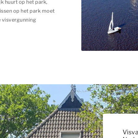
jk huurt op het park,
issen op het park moet
ke visvergunning
Visv