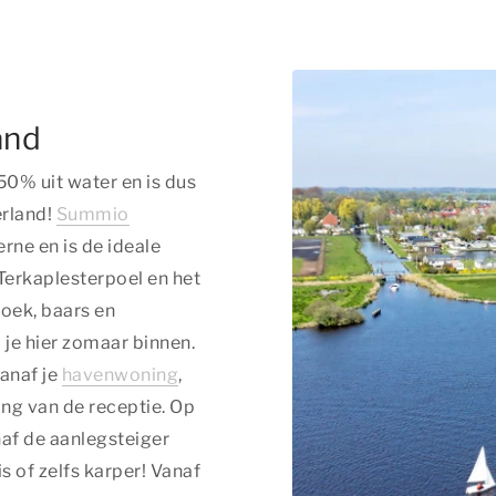
and
50% uit water en is dus
erland!
Summio
erne en is de ideale
 Terkaplesterpoel en het
noek, baars en
 je hier zomaar binnen.
vanaf je
havenwoning
,
ng van de receptie. Op
naf de aanlegsteiger
s of zelfs karper! Vanaf