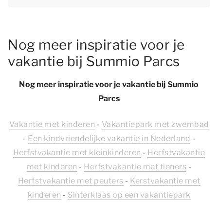
Nog meer inspiratie voor je
vakantie bij Summio Parcs
Nog meer inspiratie voor je vakantie bij Summio
Parcs
Vakantie met kinderen
-
Vakantiepark met zwembad
-
Een kindvriendelijke vakantie in Nederland
-
Herfstvakantie met kleinkinderen
-
Herfstvakantie
met kinderen
-
Herfstvakantie met tieners
-
Herfstvakantie met peuters
-
Kerstvakantie met
kinderen
-
Sinterklaas op een vakantiepark