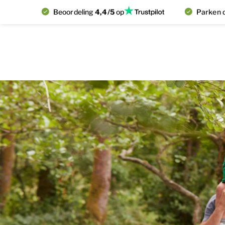
Beoordeling
4,4/5
op
Parken d