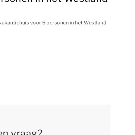
 vakantiehuis voor 5 personen in het Westland
een vakantiehuis voor 5 personen in het
e boeken, zolang er nog beschikbaarheid is.
op tijd te reserveren, zodat je jouw favoriete
boeken.
en vraag?