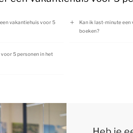
n een vakantiehuis voor 5
Kan ik last-minute een
boeken?
n een vakantiehuis voor 5
Ja, het is mogelijk om 
ietsen door de natuur,
Westland last-minute t
 voor 5 personen in het
en ontdek gezellige
We raden je daarom aan 
 bent naar ontspanning of
vakantiehuis nog kunt 
an kortingen. Bekijk de
ls!
f met extra voordeel!
Heb je e