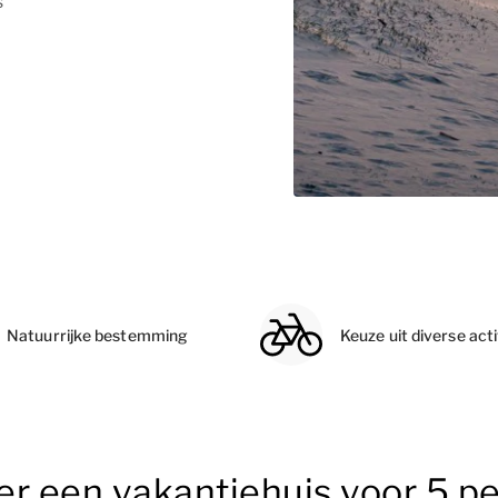
s
Natuurrijke bestemming
Keuze uit diverse acti
er een vakantiehuis voor 5 p