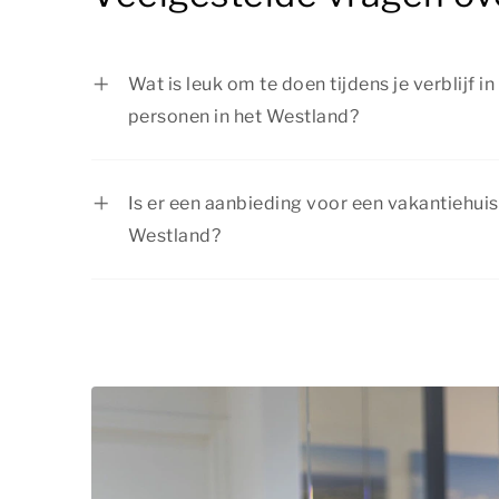
Wat is leuk om te doen tijdens je verblijf i
personen in het Westland?
Er is van alles te doen tijdens je verblijf i
personen in het Westland. Ga wandelen of f
Is er een aanbieding voor een vakantiehuis
bezoek een attractiepark of de dierentuin 
Westland?
plaatsen in de omgeving. Of je nu op zoek
Bij Summio Parcs profiteer je regelmatig v
actief bezig wilt zijn: er is voor ieder wat wi
actuele
aanbiedingen
en boek jouw verblij