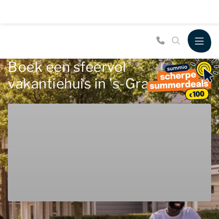
Boek een sfeervol
vakantiehuis in 's-Gravenzande