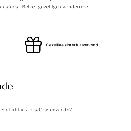
laasfeest. Beleef gezellige avonden met
Gezellige sinterklaasavond
nde
s Sinterklaas in 's-Gravenzande?
's-Gravenzande is er van alles te beleven voor
zoeken van een sfeervolle stad tot het