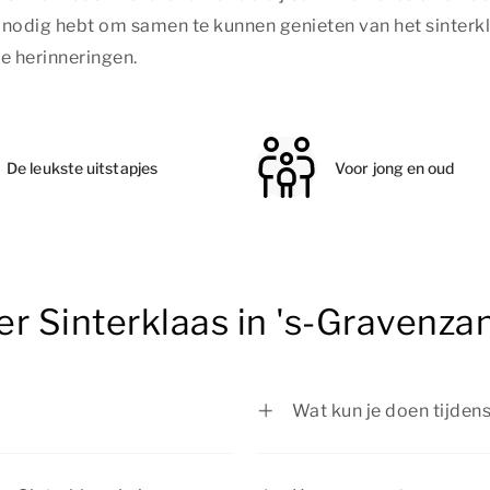
je nodig hebt om samen te kunnen genieten van het sinterk
ke herinneringen.
De leukste uitstapjes
Voor jong en oud
r Sinterklaas in 's-Gravenza
Wat kun je doen tijden
Tijdens Sinterklaas in 
jong en oud. Van het be