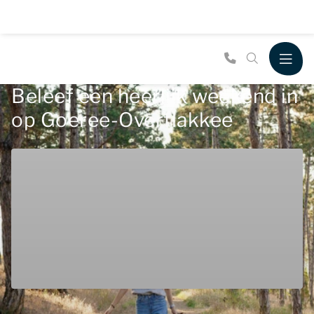
Beleef een heerlijk weekend in
op Goeree-Overflakkee