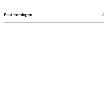
Bestemmingen
Inspiratie
Vakantieperiodes
Aanbiedingen
Algemene voorwaarden
Privacy statement
Disclaimer
Cookies wijzigen
© 2026 - Summio Parcs | All rights