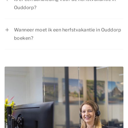
Ouddorp?
Bij Summio Parcs hebben we regelmatig
interessante kortingsacties. Bekijk de huidige
Wanneer moet ik een herfstvakantie in Ouddorp
aanbiedingen
.
boeken?
De herfstvakantie is een populaire periode om
op vakantie te gaan. Boek tijdig je herfstvakantie
in Ouddorp bij Summio Parcs en wees verzekerd
van een onvergetelijke tijd!