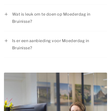
Moederdag wordt in Nederland gevierd op de
tweede zondag van mei.
Wat is leuk om te doen op Moederdag in
Bruinisse?
Op Moederdag in Bruinisse zijn er volop
mogelijkheden om er een geweldige dag van te
Is er een aanbieding voor Moederdag in
maken! Verken de natuurrijke omgeving met een
Bruinisse?
mooie wandeling of fietstocht, bezoek een
Summio Parcs heeft regelmatig voordelige
museum voor een cultureel uitstapje en sluit de
kortingsacties. Bekijk de huidige
aanbiedingen
.
dag af met een diner bij een sfeervol restaurant
in een nabijgelegen stad of dorp.