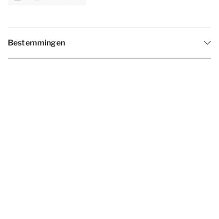
Bestemmingen
Inspiratie
Vakantieperiodes
Aanbiedingen
Algemene voorwaarden
Privacy statement
Disclaimer
Cookies wijzigen