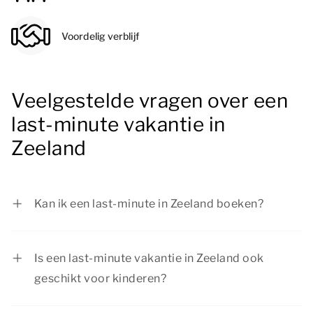
Voordelig verblijf
Veelgestelde vragen over een
last-minute vakantie in
Zeeland
Kan ik een last-minute in Zeeland boeken?
Ja, je kunt zeker een last-minute vakantie in
Zeeland boeken bij Summio Parcs, afhankelijk
Is een last-minute vakantie in Zeeland ook
van de beschikbaarheid van onze
geschikt voor kinderen?
accommodaties. Wil je graag verblijven in een
Ja, een last-minute vakantie in Zeeland is
specifieke accommodatie? Dan is het slim om