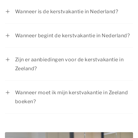
Wanneer is de kerstvakantie in Nederland?
De kerstvakantie duurt in Nederland van 19
december 2026 tot en met 3 januari 2027. Dit
Wanneer begint de kerstvakantie in Nederland?
geldt voor alle regio’s in het land.
In Nederland begint de kerstvakantie op 19
december 2026. De kerstvakantie eindigt op 3
Zijn er aanbiedingen voor de kerstvakantie in
januari 2027.
Zeeland?
Bij Summio Parcs hebben we regelmatig
voordelige aanbiedingen. Bekijk de actuele
Wanneer moet ik mijn kerstvakantie in Zeeland
aanbiedingen
.
boeken?
De kerstvakantie is vanwege de feestdagen een
populaire periode om op vakantie te gaan. Boek
op tijd je kerstvakantie in Zeeland bij Summio