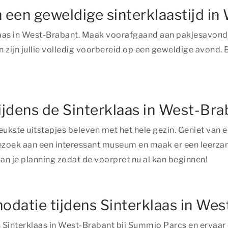
 een geweldige sinterklaastijd i
laas in West-Brabant. Maak voorafgaand aan pakjesavond 
 zijn jullie volledig voorbereid op een geweldige avond. B
tijdens de Sinterklaas in West-Br
eukste uitstapjes beleven met het hele gezin. Geniet van 
bezoek aan een interessant museum en maak er een leerzame
n je planning zodat de voorpret nu al kan beginnen!
modatie tijdens Sinterklaas in We
interklaas in West-Brabant bij Summio Parcs en ervaar