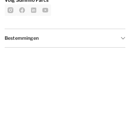
Volg Summio Parcs
Bestemmingen
Inspiratie
Vakantieperiodes
Aanbiedingen
Algemene voorwaarden
Privacy statement
Disclaimer
Cookies wijzigen