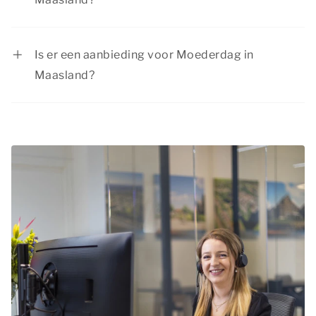
Op Moederdag in Maasland zijn er volop
mogelijkheden om er een geweldige dag van te
Is er een aanbieding voor Moederdag in
maken! Verken de natuurrijke omgeving met een
Maasland?
mooie wandeling of fietstocht, bezoek een
Summio Parcs heeft regelmatig voordelige
museum voor een cultureel uitstapje en sluit de
kortingsacties. Bekijk de huidige
aanbiedingen
.
dag af met een diner bij een sfeervol restaurant
in een nabijgelegen stad of dorp.