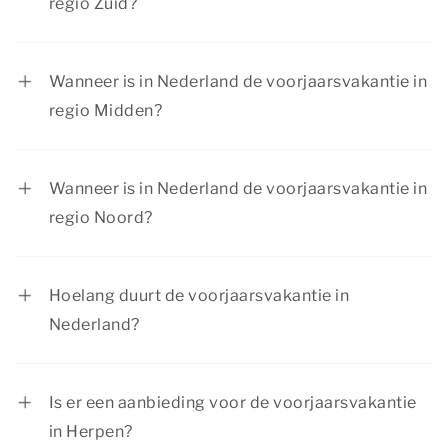
regio Zuid?
In regio Zuid is de voorjaarsvakantie van 14
februari tot en met 22 februari 2026.
Wanneer is in Nederland de voorjaarsvakantie in
regio Midden?
In regio Midden is de voorjaarsvakantie van 14
februari tot en met 22 februari 2026.
Wanneer is in Nederland de voorjaarsvakantie in
regio Noord?
In regio Noord is de voorjaarsvakantie van 21
februari tot en met 1 maart 2026.
Hoelang duurt de voorjaarsvakantie in
Nederland?
De voorjaarsvakantie duurt voor iedere regio
één week. Scholen in de regio Noord hebben als
Is er een aanbieding voor de voorjaarsvakantie
eerste een week voorjaarsvakantie, scholen in de
in Herpen?