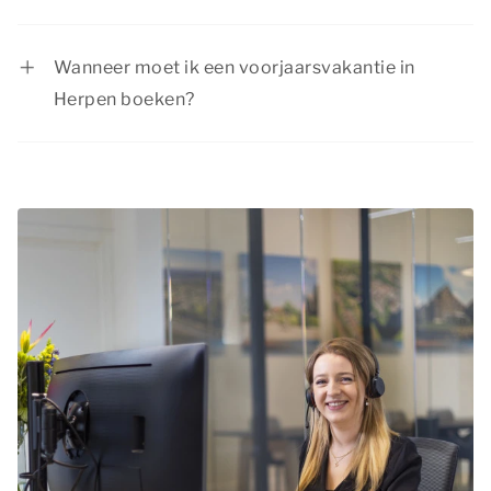
regio’s Zuid en Midden een week daarna.
Summio Parcs heeft regelmatig interessante
kortingsacties. Bekijk de huidige
aanbiedingen
.
Wanneer moet ik een voorjaarsvakantie in
Herpen boeken?
Vanwege de schoolvakantie is de
voorjaarsvakantie een populaire periode om op
vakantie te gaan. Het is daarom aan te raden
tijdig je voorjaarsvakantie in Herpen te boeken,
zodat je nog kunt kiezen uit verschillende
beschikbare accommodaties.