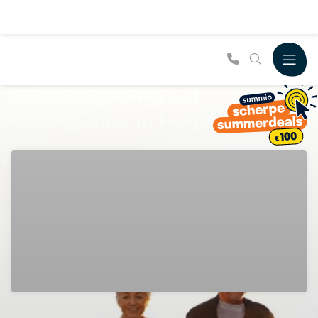
Verblijf in een groot
vakantiehuis in Herpen