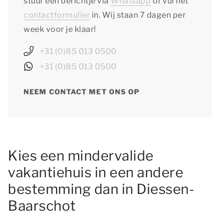
stuur een berichtje via
Whatsapp
of vul het
contactformulier
in. Wij staan 7 dagen per
week voor je klaar!
+31 (0)85 013 0500
+31 (0)85 013 0500
NEEM CONTACT MET ONS OP
Kies een mindervalide
vakantiehuis in een andere
bestemming dan in Diessen-
Baarschot