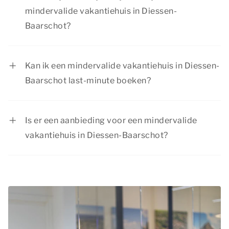
mindervalide vakantiehuis in Diessen-
Baarschot?
Vanuit je mindervalide vakantiehuis in Diessen-
Baarschot kun je volop genieten van een
Kan ik een mindervalide vakantiehuis in Diessen-
geweldige vakantie. Ontdek de natuurrijke
Baarschot last-minute boeken?
omgeving of bezoek sfeervolle plaatsen. Er is
Ja, als er nog beschikbaarheid is, kun je ook op
voor elk gezelschap iets te beleven!
het laatste moment nog een mindervalide
Is er een aanbieding voor een mindervalide
vakantiehuis in Diessen-Baarschot boeken. Wil
vakantiehuis in Diessen-Baarschot?
je verzekerd zijn van een aangepaste woning?
Summio Parcs heeft regelmatig voordelige
Dan is het verstandig om vroegtijdig te
kortingsacties. Bekijk de actuele
aanbiedingen
.
reserveren.