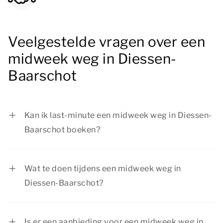
Veelgestelde vragen over een
midweek weg in Diessen-
Baarschot
Kan ik last-minute een midweek weg in Diessen-
Baarschot boeken?
Ja, bij Summio Parcs kun je last-minute een
midweek weg in Diessen-Baarschot boeken,
Wat te doen tijdens een midweek weg in
afhankelijk van het aantal beschikbare
Diessen-Baarschot?
accommodaties. We raden wel aan op tijd te
Tijdens een midweek weg in Diessen-Baarschot
boeken, zodat je nog kunt kiezen voor de
is er van alles te doen. Ontdek de prachtige
accommodatie waar je het liefst wilt verblijven.
Is er een aanbieding voor een midweek weg in