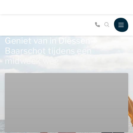
Geniet van in Diessen-
Baarschot tijdens een
midweek weg