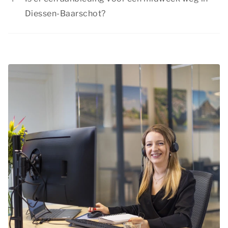
natuur in de omgeving, plan uitdagende outdoor
Diessen-Baarschot?
activiteiten en bezoek sfeervolle plaatsen.
Summio Parcs heeft regelmatig interessante
Bovendien kun je na een drukke vakantiedag
kortingsacties. Bekijk de actuele
aanbiedingen
.
heerlijk ontspannen in je comfortabele
accommodatie.