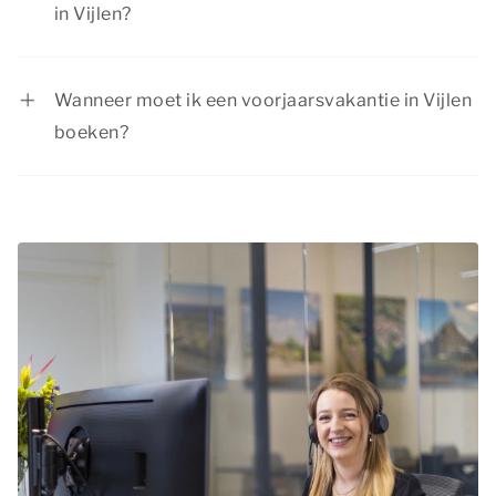
eerste een week voorjaarsvakantie, scholen in de
in Vijlen?
regio’s Zuid en Midden een week daarna.
Summio Parcs heeft regelmatig interessante
kortingsacties. Bekijk de huidige
aanbiedingen
.
Wanneer moet ik een voorjaarsvakantie in Vijlen
boeken?
Vanwege de schoolvakantie is de
voorjaarsvakantie een populaire periode om op
vakantie te gaan. Het is daarom aan te raden
tijdig je voorjaarsvakantie in Vijlen te boeken,
zodat je nog kunt kiezen uit verschillende
beschikbare accommodaties.