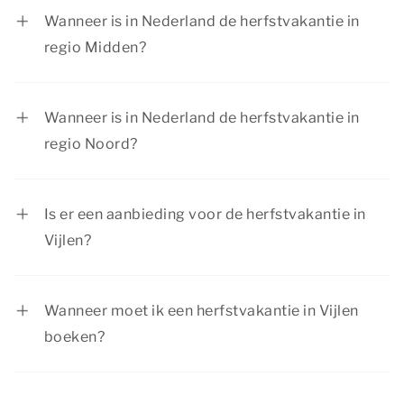
tot en met 25 oktober 2026.
Wanneer is in Nederland de herfstvakantie in
regio Midden?
In regio Midden is de herfstvakantie van 17
oktober tot en met 25 oktober 2026.
Wanneer is in Nederland de herfstvakantie in
regio Noord?
In regio Noord is de herfstvakantie van 10
oktober tot en met 18 oktober 2026.
Is er een aanbieding voor de herfstvakantie in
Vijlen?
Bij Summio Parcs hebben we regelmatig
interessante kortingsacties. Bekijk de huidige
Wanneer moet ik een herfstvakantie in Vijlen
aanbiedingen
.
boeken?
De herfstvakantie is een populaire periode om
op vakantie te gaan. Boek tijdig je herfstvakantie