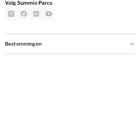
Volg Summio Parcs
Bestemmingen
Inspiratie
Vakantieperiodes
Aanbiedingen
Algemene voorwaarden
Privacy statement
Disclaimer
Cookies wijzigen