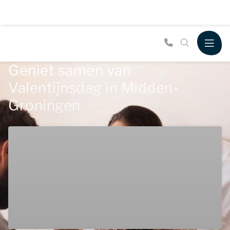
Geniet samen van
Valentijnsdag in Midden-
Groningen