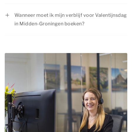
Summio Parcs heeft regelmatig interessante
Groningen.
kortingsacties. Bekijk de actuele
aanbiedingen
.
Wanneer moet ik mijn verblijf voor Valentijnsdag
in Midden-Groningen boeken?
Valentijnsdag is het perfecte moment voor
stellen om er samen even tussenuit te gaan.
Daarom raden we je aan je verblijf voor
Valentijnsdag in Midden-Groningen op tijd te
boeken.