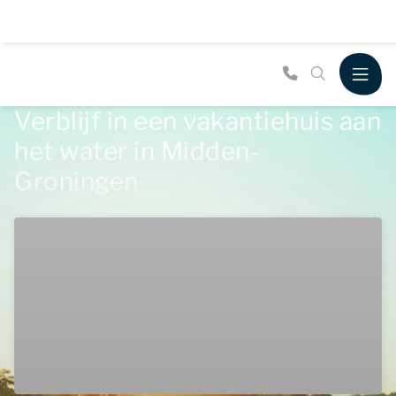
Verblijf in een vakantiehuis aan
het water in Midden-
Groningen