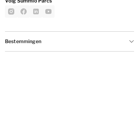
Volg Summio Parcs
Bestemmingen
Inspiratie
Vakantieperiodes
Aanbiedingen
Algemene voorwaarden
Privacy statement
Disclaimer
Cookies wijzigen