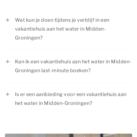
Nee, vanuit je vakantiehuis aan het water in
Midden-Groningen loop je direct naar de
Wat kun je doen tijdens je verblijf in een
waterkant, perfect voor een geweldig verblijf
vakantiehuis aan het water in Midden-
aan het water.
Groningen?
Er is van alles te doen rondom je vakantiehuis
aan het water in Midden-Groningen. Geniet van
Kan ik een vakantiehuis aan het water in Midden-
watersportactiviteiten, maak mooie wandel- en
Groningen last-minute boeken?
fietstochten en verken sfeervolle dorpen. Voor
Ja, afhankelijk van de beschikbaarheid is het
elk gezelschap is er iets leuks te beleven!
mogelijk om een vakantiehuis aan het water in
Is er een aanbieding voor een vakantiehuis aan
Midden-Groningen last-minute te boeken. Voor
het water in Midden-Groningen?
de beste kans op jouw favoriete verblijf raden
Summio Parcs heeft regelmatig voordelige
we aan om op tijd te boeken.
kortingsacties. Bekijk de actuele
aanbiedingen
.