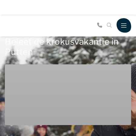
Beleef de krokusvakantie in
Putten