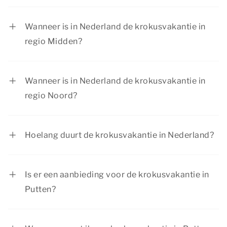
In regio Zuid is de krokusvakantie van 13 februari
tot en met 21 februari 2027.
Wanneer is in Nederland de krokusvakantie in
regio Midden?
In regio Midden is de krokusvakantie van 20
februari tot en met 28 februari 2027.
Wanneer is in Nederland de krokusvakantie in
regio Noord?
In regio Noord is de krokusvakantie van 20
februari tot en met 28 februari 2027.
Hoelang duurt de krokusvakantie in Nederland?
In de regio Noord hebben scholen als eerste een
week krokusvakantie, scholen in de regio’s Zuid
Is er een aanbieding voor de krokusvakantie in
en Midden een week daarna. De krokusvakantie
Putten?
duurt voor iedere regio één week.
Summio Parcs heeft regelmatig voordelige
kortingsacties. Bekijk de huidige
aanbiedingen
.