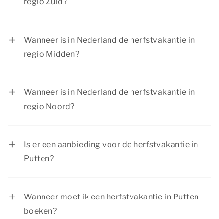
regio Zuid?
In regio Zuid is de herfstvakantie van 17 oktober
tot en met 25 oktober 2026.
Wanneer is in Nederland de herfstvakantie in
regio Midden?
In regio Midden is de herfstvakantie van 17
oktober tot en met 25 oktober 2026.
Wanneer is in Nederland de herfstvakantie in
regio Noord?
In regio Noord is de herfstvakantie van 10
oktober tot en met 18 oktober 2026.
Is er een aanbieding voor de herfstvakantie in
Putten?
Bij Summio Parcs hebben we regelmatig
interessante kortingsacties. Bekijk de huidige
Wanneer moet ik een herfstvakantie in Putten
aanbiedingen
.
boeken?