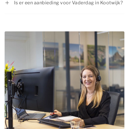
Is er een aanbieding voor Vaderdag in Kootwijk?
Ontdek bijvoorbeeld de natuurrijke omgeving en
Summio Parcs heeft regelmatig voordelige
sfeervolle nabijgelegen steden. Of je nu kiest
kortingsacties. Bekijk de huidige
aanbiedingen
.
voor een actieve dag in de buitenlucht of een
cultureel uitstapje, er is voor ieder wat wils!