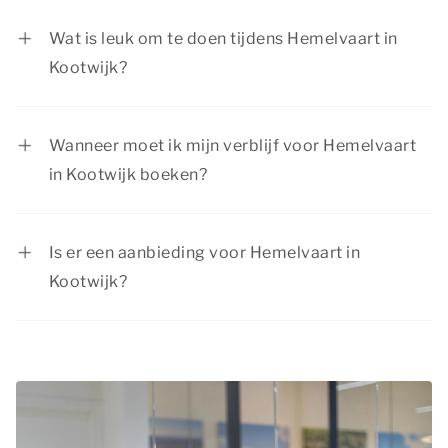
Nederland. Scholieren zijn vrij en de meeste
Wat is leuk om te doen tijdens Hemelvaart in
bedrijven geven hun werknemers ook vrij op
Kootwijk?
deze dag.
Tijdens Hemelvaart in Kootwijk is er van alles te
beleven. Dauwtrappen, bruisende plaatsen
Wanneer moet ik mijn verblijf voor Hemelvaart
bezoeken en genieten van leuke activiteiten met
in Kootwijk boeken?
de kids, zoals een uitstapje naar een dierentuin
Hemelvaart valt elk jaar op een donderdag. Het
of attractiepark. Er is voor ieder wat wils!
is een populaire periode om een weekend weg te
Is er een aanbieding voor Hemelvaart in
gaan. We raden je daarom aan je verblijf tijdens
Kootwijk?
Hemelvaart op tijd te boeken.
Summio Parcs heeft regelmatig interessante
kortingsacties. Bekijk de actuele
aanbiedingen
.