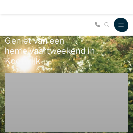
Geniet van een
hemelvaartweekend in
Kootwijk