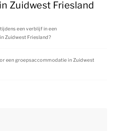
n Zuidwest Friesland
ijdens een verblijf in een
n Zuidwest Friesland?
Zuidwest Friesland kun je van alles ondernemen.
 of fietstocht door de natuurrijke omgeving,
voor een groepsaccommodatie in Zuidwest
 een attractiepark of breng een bezoek aan een
ressante bezienswaardigheid.
elmatig interessante kortingsacties. Bekijk
en
.