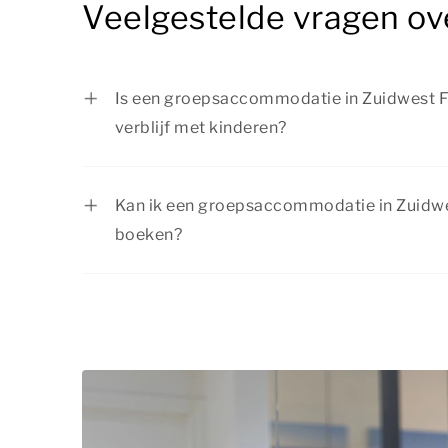
Veelgestelde vragen ov
Is een groepsaccommodatie in Zuidwest Fr
verblijf met kinderen?
Ja, een groepsaccommodatie in Zuidwest Fr
vakantie met kinderen. Bij Summio Parcs vi
Kan ik een groepsaccommodatie in Zuidwes
groepsaccommodaties. Dankzij de vele acti
boeken?
er voor iedereen wat te doen. Zo beleef je
Ja, afhankelijk van de beschikbaarheid 
een geweldige tijd.
is het mogelijk om een verblijf in Zuidwest
boeken. We raden je wel aan op tijd te boek
bent dat jouw favoriete accommodatie nog