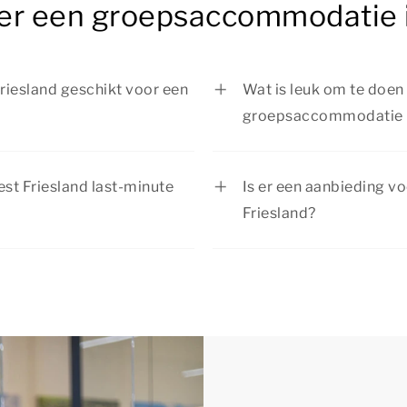
er een groepsaccommodatie i
iesland geschikt voor een
Wat is leuk om te doen t
groepsaccommodatie i
iesland is ideaal voor een
Tijdens je verblijf in 
nd je kindvriendelijke
Maak een mooie wandel-
t Friesland last-minute
Is er een aanbieding 
viteiten in de omgeving is
plan een uitstapje naar
Friesland?
 met het hele gezelschap
gezellige stad of inte
van de groepsaccommodaties
Summio Parcs heeft reg
 Friesland last-minute te
de huidige
aanbieding
en, zodat je er zeker van
 beschikbaar is.