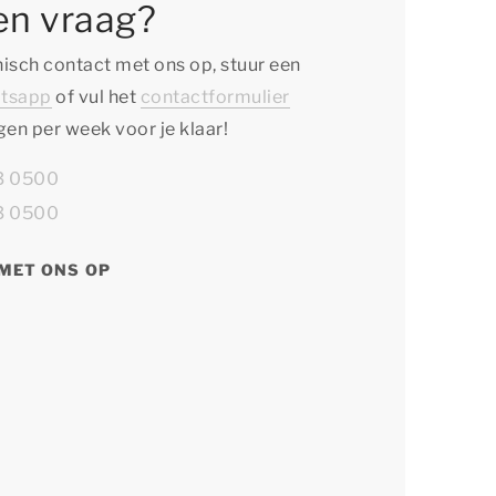
en vraag?
isch contact met ons op, stuur een
tsapp
of vul het
contactformulier
agen per week voor je klaar!
13 0500
13 0500
MET ONS OP