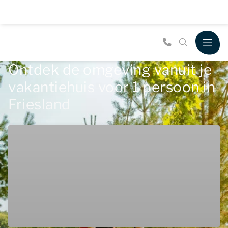
Ontdek de omgeving vanuit je
vakantiehuis voor 1 persoon in
Friesland