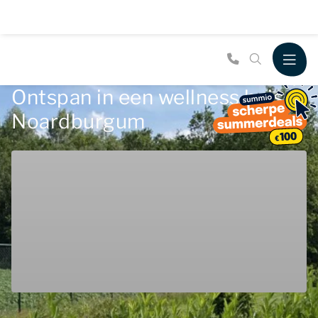
Ontspan in een wellness huis in
Noardburgum