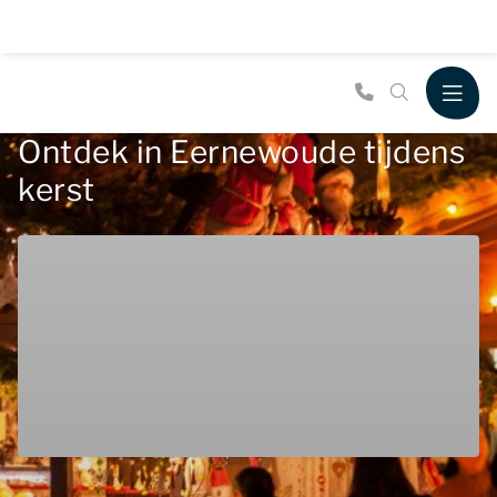
Ontdek in Eernewoude tijdens
kerst