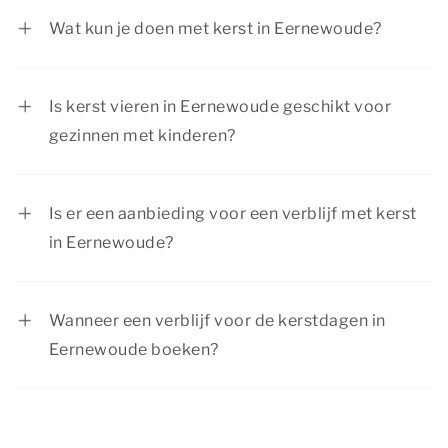
december 2026 en Tweede Kerstdag op
Wat kun je doen met kerst in Eernewoude?
zaterdag 26 december 2026.
Tijdens kerst in Eernewoude is er van alles te
beleven voor ieder gezelschap. Van het
Is kerst vieren in Eernewoude geschikt voor
bezoeken van een kerstmarkt in een sfeervolle
gezinnen met kinderen?
stad tot het maken van een prachtige wandeling
Ja, tijdens kerst in Eernewoude is er van alles te
in de natuur.
doen voor kinderen. Bovendien zijn onze
Is er een aanbieding voor een verblijf met kerst
accommodaties geschikt voor een verblijf met
in Eernewoude?
het hele gezin.
Summio Parcs heeft regelmatig voordelige
kortingsacties, bekijk de actuele
aanbiedingen
.
Wanneer een verblijf voor de kerstdagen in
Eernewoude boeken?
Tijdens de kerstdagen zijn veel mensen vrij. We
raden je daarom aan om je verblijf met kerst in
Eernewoude op tijd te boeken, zodat je zeker