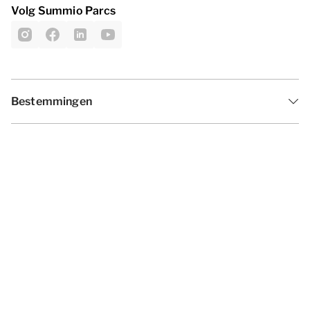
Volg Summio Parcs
Bestemmingen
Inspiratie
Vakantieperiodes
Aanbiedingen
Algemene voorwaarden
Privacy statement
Disclaimer
Cookies wijzigen