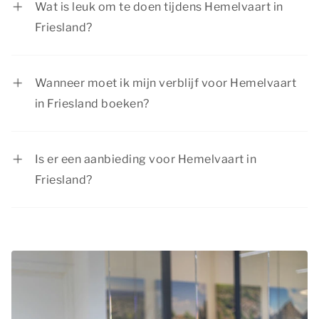
Wat is leuk om te doen tijdens Hemelvaart in
bedrijven geven hun werknemers ook vrij op
Friesland?
deze dag.
Tijdens Hemelvaart in Friesland is er van alles te
beleven. Dauwtrappen, bruisende plaatsen
Wanneer moet ik mijn verblijf voor Hemelvaart
bezoeken en genieten van leuke activiteiten met
in Friesland boeken?
de kids, zoals een uitstapje naar een dierentuin
Hemelvaart valt elk jaar op een donderdag. Het
of attractiepark. Er is voor ieder wat wils!
is een populaire periode om een weekend weg te
Is er een aanbieding voor Hemelvaart in
gaan. We raden je daarom aan je verblijf tijdens
Friesland?
Hemelvaart op tijd te boeken.
Summio Parcs heeft regelmatig interessante
kortingsacties. Bekijk de actuele
aanbiedingen
.