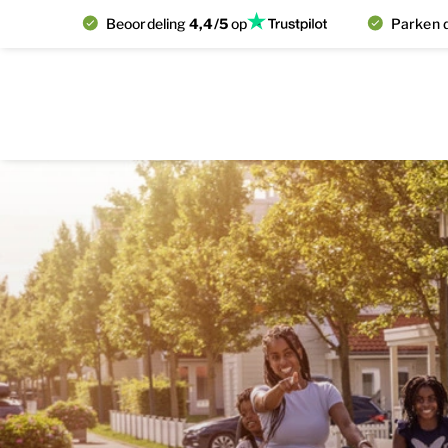
Beoordeling
4,4/5
op
Parken d