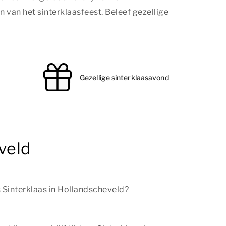
van het sinterklaasfeest. Beleef gezellige
Gezellige sinterklaasavond
veld
s Sinterklaas in Hollandscheveld?
Hollandscheveld is er van alles te beleven voor
zoeken van een sfeervolle stad tot het