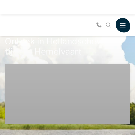
Ontdek in Hollandscheveld
tijdens Hemelvaart