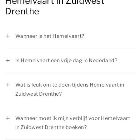
Hemelvaart in Zuidwest
Drenthe
Wanneer is het Hemelvaart?
Hemelvaart valt altijd op een donderdag, tussen
30 april en 3 juni en 10 dagen na Pinksteren.
Is Hemelvaart een vrije dag in Nederland?
Ja, Hemelvaart is een officiële feestdag in
Nederland. Scholieren zijn vrij en de meeste
Wat is leuk om te doen tijdens Hemelvaart in
bedrijven geven hun werknemers ook vrij op
Zuidwest Drenthe?
deze dag.
Tijdens Hemelvaart in Zuidwest Drenthe is er van
alles te beleven. Dauwtrappen, bruisende
Wanneer moet ik mijn verblijf voor Hemelvaart
plaatsen bezoeken en genieten van leuke
in Zuidwest Drenthe boeken?
activiteiten met de kids, zoals een uitstapje naar
Hemelvaart valt elk jaar op een donderdag. Het