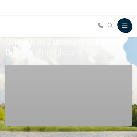
Ontdek in Zuidwest Drenthe
tijdens Hemelvaart