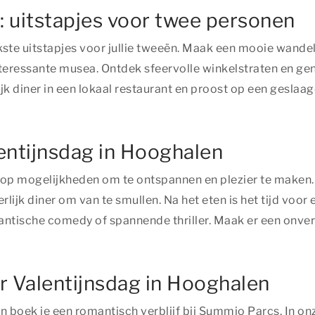
: uitstapjes voor twee personen
ukste uitstapjes voor jullie tweeën. Maak een mooie wand
essante musea. Ontdek sfeervolle winkelstraten en geniet 
 diner in een lokaal restaurant en proost op een geslaagd
entijnsdag in Hooghalen
op mogelijkheden om te ontspannen en plezier te maken. B
ijk diner om van te smullen. Na het eten is het tijd voor
antische comedy of spannende thriller. Maak er een onver
or Valentijnsdag in Hooghalen
n boek je een romantisch verblijf bij Summio Parcs. In o