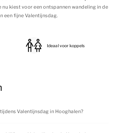
 je nu kiest voor een ontspannen wandeling in de
 een fijne Valentijnsdag.
Ideaal voor koppels
n
 tijdens Valentijnsdag in Hooghalen?
andeling in de natuurrijke omgeving, bezoek
plan een romantisch diner. Er is genoeg te doen