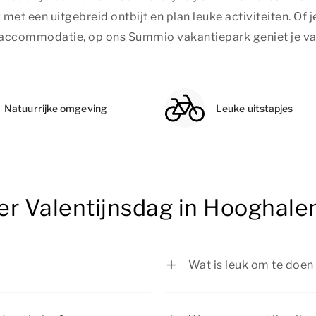
g met een uitgebreid ontbijt en plan leuke activiteiten. Of
 accommodatie, op ons Summio vakantiepark geniet je van
Natuurrijke omgeving
Leuke uitstapjes
er Valentijnsdag in Hooghale
Wat is leuk om te doen
7.
Geniet van een mooie w
een sfeervolle stad en 