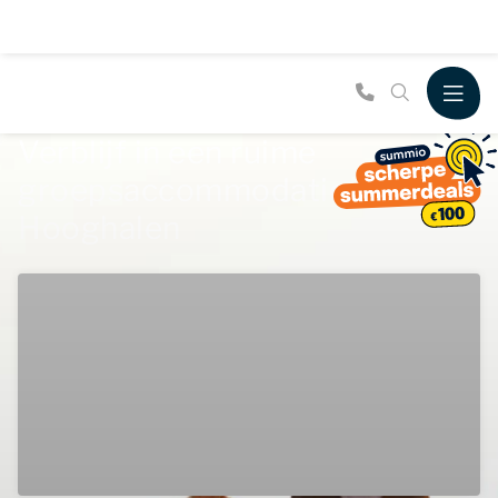
Verblijf in een ruime
groepsaccommodatie in
Hooghalen