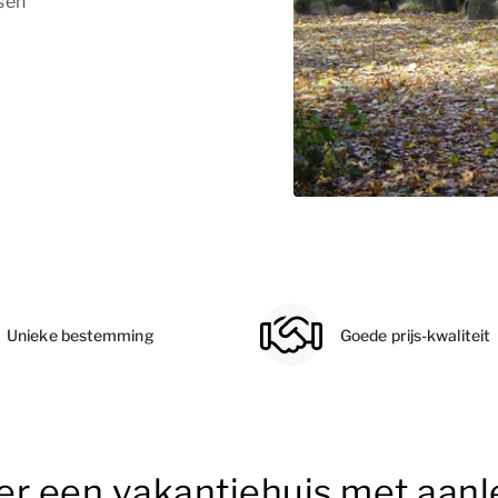
sen
Unieke bestemming
Goede prijs-kwaliteit
er een vakantiehuis met aanle