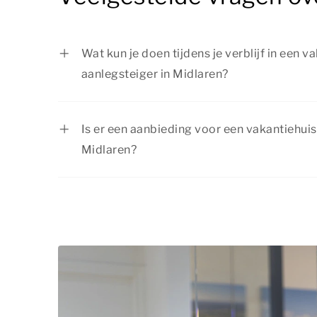
Wat kun je doen tijdens je verblijf in een 
aanlegsteiger in Midlaren?
Er is van alles te beleven rondom je vakant
Midlaren. Vaar direct het water op, kies uit
Is er een aanbieding voor een vakantiehuis
watersportactiviteiten of maak mooie wand
Midlaren?
omgeving. Er is voor ieder wat wils!
Summio Parcs heeft regelmatig voordelige 
actuele
aanbiedingen
.