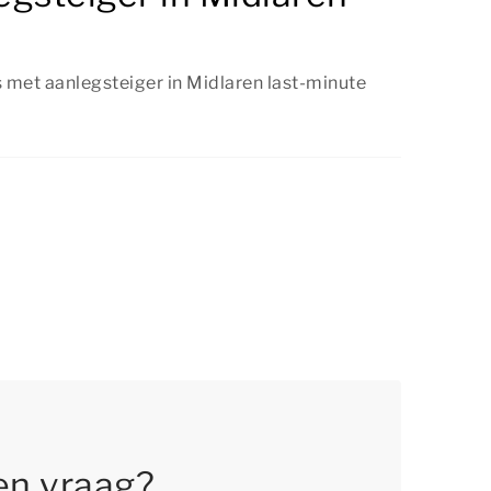
s met aanlegsteiger in Midlaren last-minute
aarheid is, kun je een vakantiehuis met
ren ook last-minute boeken. Wil je verzekerd
rblijf? Dan adviseren we om op tijd te boeken.
en vraag?