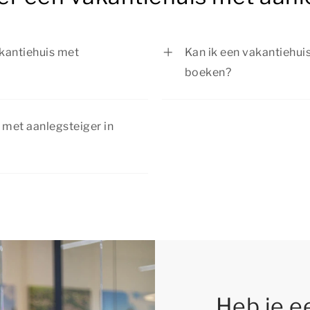
vakantiehuis met
Kan ik een vakantiehui
boeken?
iehuis met aanlegsteiger in
Ja, als er nog beschikb
 diverse
aanlegsteiger in Midla
 met aanlegsteiger in
el- en fietstochten in de
zijn van jouw ideale ve
kortingsacties. Bekijk de
Heb je e